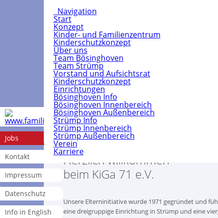
Navigation
Start
Konzept
Kinder- und Familienzentrum
Kinderschutzkonzept
Über uns
Team Bösinghoven
Team Strümp
Vorstand und Aufsichtsrat
Kinderschutzkonzept
Einrichtungen
Bösinghoven Info
Bösinghoven Innenbereich
Bösinghoven Außenbereich
Strümp Info
Strümp Innenbereich
Strümp Außenbereich
Jobs
Verein
Karriere
Kontakt
Herzlich willkommen
beim KiGa 71 e.V.
Impressum
Datenschutz
Unsere Elterninitiative wurde 1971 gegründet und füh
eine dreigruppige Einrichtung in Strümp und eine vie
Info in English